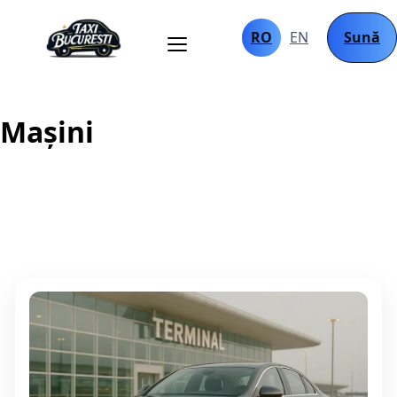
RO
EN
Sună
Mașini